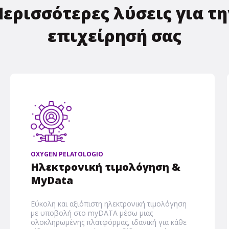
Περισσότερες λύσεις για τη
επιχείρησή σας
OXYGEN PELATOLOGIO
Ηλεκτρονική τιμολόγηση &
MyData
Εύκολη και αξιόπιστη ηλεκτρονική τιμολόγηση
με υποβολή στο myDATA μέσω μιας
ολοκληρωμένης πλατφόρμας, ιδανική για κάθε