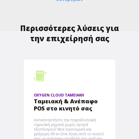
Περισσότερες λύσεις για
την επιχείρησή σας
OXYGEN CLOUD ΤΑΜΕΙΑΚΗ
Ταμειακή & Ανέπαφο
POS στο κινητό σας
Αντικαταστήστε την παραδοσιακή
ταμειακή μηχανή χωρίς αγορά
εξοπλισμού! Μια οικονομική και
γρήγορη Αll-in-One λύση από το κινητό
σας με real-time υποβολή στο myData.