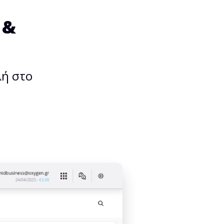
 &
λή στο