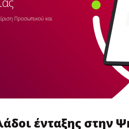
ίας
είριση Προσωπικού και
λάδοι ένταξης στην 