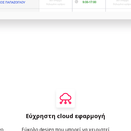
Εύχρηστη cloud εφαρμογή
νο
Εύκολο design που μπορεί να χειριστεί