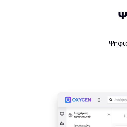
Ψ
Ψηφια