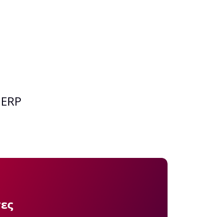
 ERP
τες