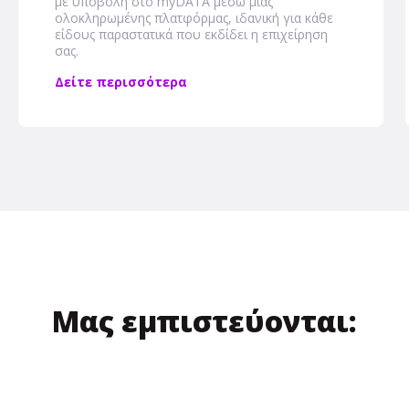
με υποβολή στο myDATA μέσω μιας
ολοκληρωμένης πλατφόρμας, ιδανική για κάθε
είδους παραστατικά που εκδίδει η επιχείρηση
σας.
Δείτε περισσότερα
Μας εμπιστεύονται: