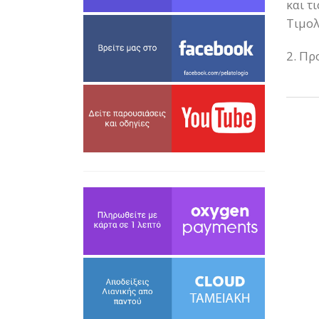
και τ
Τιμολ
2. Πρ