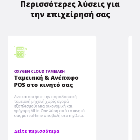
Περισσότερες λύσεις για
την επιχείρησή σας
OXYGEN PELATOLOGIO
Ηλεκτρονική
τιμολόγηση & MyData
Εύκολη και αξιόπιστη ηλεκτρονική
τιμολόγηση με υποβολή στο myDATA
μέσω μιας ολοκληρωμένης
πλατφόρμας, ιδανική για κάθε είδους
παραστατικά που εκδίδει η επιχείρηση
σας.
Δείτε περισσότερα