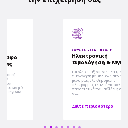
OXYGEN PELATOLOGIO
Ηλεκτρονική
τιμολόγηση & MyData
Εύκολη και αξιόπιστη ηλεκτρονική
τιμολόγηση με υποβολή στο myDATA
μέσω μιας ολοκληρωμένης
πλατφόρμας, ιδανική για κάθε είδους
παραστατικά που εκδίδει η επιχείρηση
σας.
Δείτε περισσότερα