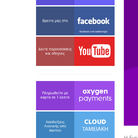
Η δια