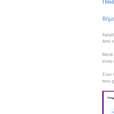
Ποια
Βήμα
Αγορά
Από τ
Μετά 
είναι
Στον 
που χ