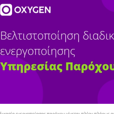
δικασία ενεργοποίησης παρόχου γίνεται πλέον πλήρως 