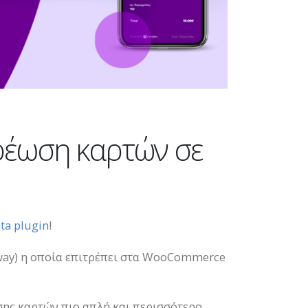
ρέωση καρτών σε
ta plugin
!
way) η οποία επιτρέπει στα WooCommerce
σης καρτών πιο απλή και περισσότερο