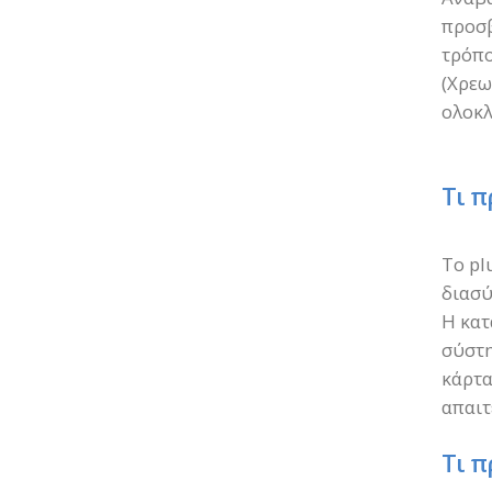
προσβ
τρόπο
(Χρεω
ολοκλ
Τι π
Το pl
διασύ
Η κατ
σύστη
κάρτα
απαιτ
Τι π