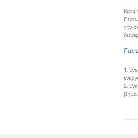
Κατά 
Πιστω
την σ
διασφ
Για 
1. Εν
ενεργ
2. Εγ
βήματ