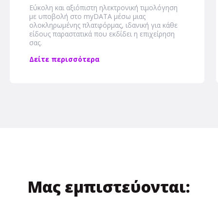
Εύκολη και αξιόπιστη ηλεκτρονική τιμολόγηση
με υποβολή στο myDATA μέσω μιας
ολοκληρωμένης πλατφόρμας, ιδανική για κάθε
είδους παραστατικά που εκδίδει η επιχείρηση
σας.
Δείτε περισσότερα
Μας εμπιστεύονται: