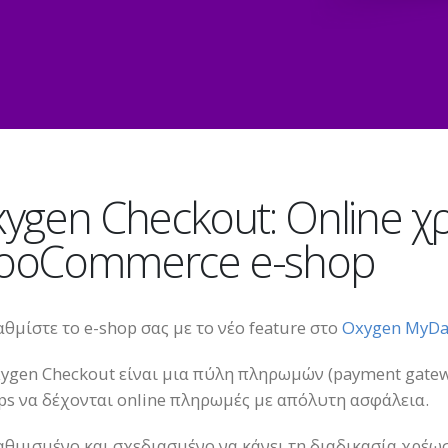
ygen Checkout: Online χ
ooCommerce e-shop
θμίστε το e-shop σας με το νέο feature στο
Oxygen MyDa
ygen Checkout είναι μια πύλη πληρωμών (payment gate
ps να δέχονται online πληρωμές με απόλυτη ασφάλεια.
θμισμένο και σχεδιασμένο να κάνει τη διαδικασία χρέω