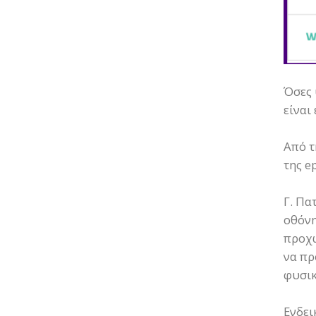
Όσες 
είναι
Από τ
της e
Γ. Πα
οθόνη
προχω
να πρ
φυσικ
Ενδει