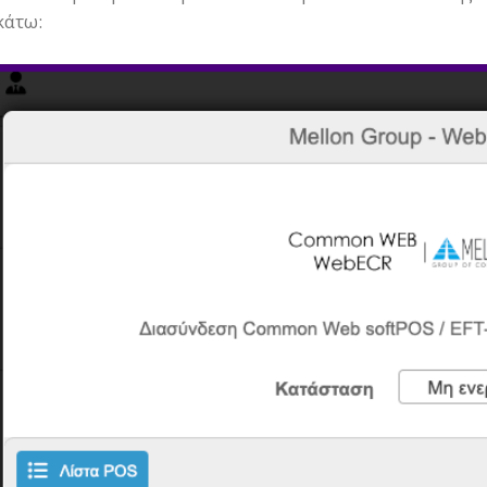
κάτω: