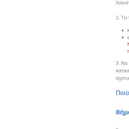
λογισ
2. Το
3. Να
κατασ
σχετι
Ποια
Βήμα