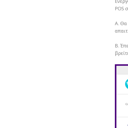
Ενεργ
POS σ
Α. Θα
απαιτ
Β. Έπ
βρείτ