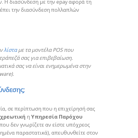
ν. Η διασύνδεση με την epay αφορά τη
ρέπει την διασύνδεση πολλαπλών
ην
λίστα
με τα μοντέλα POS που
τράπεζά σας για επιβεβαίωση.
ματικά σας να είναι ενημερωμένα στην
ware).
ύνδεσης;
ία, σε περίπτωση που η επιχείρησή σας
χρεωτική
η
Υπηρεσία Παρόχου
που δεν γνωρίζετε αν είστε υπόχρεος
ημένα παραστατικά), απευθυνθείτε στον