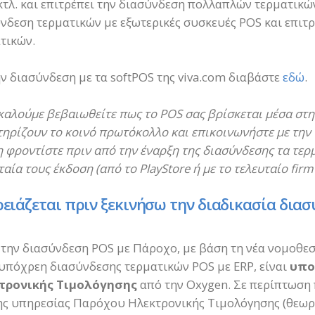
κτλ. και επιτρέπει την διασύνδεση πολλαπλών τερματικώ
νδεση τερματικών με εξωτερικές συσκευές POS και επιτ
τικών.
ην διασύνδεση με τα softPOS της viva.com διαβάστε
εδώ
.
αλούμε βεβαιωθείτε πως το POS σας βρίσκεται μέσα στ
ηρίζουν το κοινό πρωτόκολλο και επικοινωνήστε με την 
 φροντίστε πριν από την έναρξη της διασύνδεσης τα τερ
ταία τους έκδοση (από το PlayStore ή με το τελευταίο firm
ρειάζεται πριν ξεκινήσω την διαδικασία διασ
α την διασύνδεση POS με Πάροχο, με βάση τη νέα νομοθεσ
 υπόχρεη διασύνδεσης τερματικών POS με ERP, είναι
υπο
τρονικής Τιμολόγησης
από την Oxygen. Σε περίπτωση 
ς υπηρεσίας Παρόχου Ηλεκτρονικής Τιμολόγησης (θεωρ