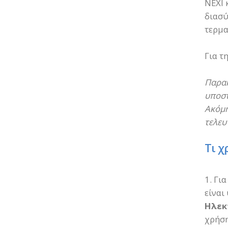
NEXI 
διασύ
τερμα
Για τ
Παρακ
υποστ
Ακόμη
τελευ
Τι χ
1. Γι
είναι
Ηλεκ
χρήση