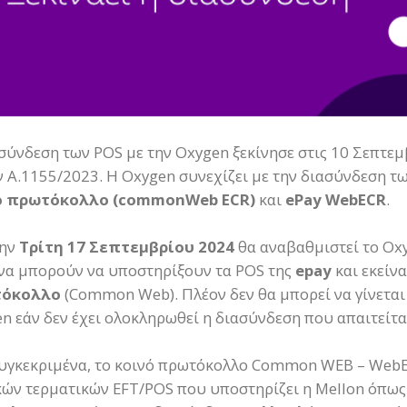
σύνδεση των POS με την Oxygen ξεκίνησε στις 10 Σεπτε
ν Α.1155/2023. Η Oxygen συνεχίζει με την διασύνδεση 
ό πρωτόκολλο (commonWeb ECR)
και
ePay WebECR
.
την
Τρίτη 17 Σεπτεμβρίου 2024
θα αναβαθμιστεί το Oxy
να μπορούν να υποστηρίξουν τα POS της
epay
και εκείν
τόκολλο
(Common Web). Πλέον δεν θα μπορεί να γίνεται
n εάν δεν έχει ολοκληρωθεί η διασύνδεση που απαιτείτα
υγκεκριμένα, το κοινό πρωτόκολλο Common WEB – WebE
ών τερματικών EFT/POS που υποστηρίζει η Mellon όπως Eu