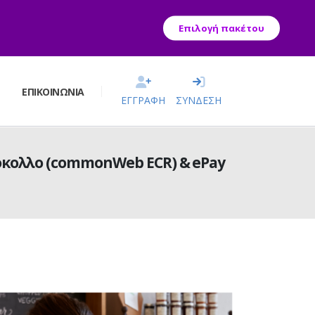
Επιλογή πακέτου
Σ
ΕΠΙΚΟΙΝΩΝΊΑ
ΕΓΓΡΑΦΗ
ΣΥΝΔΕΣΗ
όκολλο (commonWeb ECR) & ePay