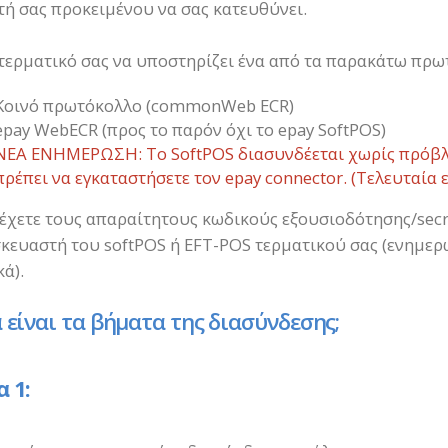
τή σας προκειμένου να σας κατευθύνει.
 τερματικό σας να υποστηρίζει ένα από τα παρακάτω πρω
Κοινό πρωτόκολλο (commonWeb ECR)
epay WebECR (προς το παρόν όχι το epay SoftPOS)
ΝΕΑ ΕΝΗΜΕΡΩΣΗ: Το SoftPOS διασυνδέεται χωρίς πρόβλη
πρέπει να εγκαταστήσετε τον epay connector. (Τελευταία
 έχετε τους απαραίτητους κωδικούς εξουσιοδότησης/secr
κευαστή του softPOS ή EFT-POS τερματικού σας (ενημερ
κά).
 είναι τα βήματα της διασύνδεσης;
 1: