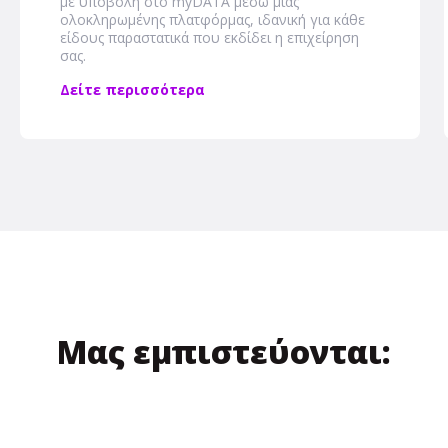
με υποβολή στο myDATA μέσω μιας
ολοκληρωμένης πλατφόρμας, ιδανική για κάθε
είδους παραστατικά που εκδίδει η επιχείρηση
σας.
Δείτε περισσότερα
Μας εμπιστεύονται: