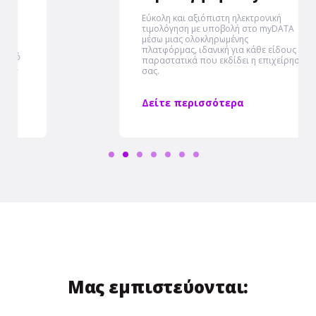
Εύκολη και αξιόπιστη ηλεκτρονική
τιμολόγηση με υποβολή στο myDATA
μέσω μιας ολοκληρωμένης
πλατφόρμας, ιδανική για κάθε είδους
παραστατικά που εκδίδει η επιχείρηση
σας.
Δείτε περισσότερα
Μας εμπιστεύονται: