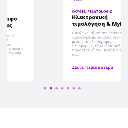
OXYGEN PELATOLOGIO
Ηλεκτρονική
τιμολόγηση & MyData
Εύκολη και αξιόπιστη ηλεκτρονική
τιμολόγηση με υποβολή στο myDATA
μέσω μιας ολοκληρωμένης
πλατφόρμας, ιδανική για κάθε είδους
παραστατικά που εκδίδει η επιχείρηση
σας.
Δείτε περισσότερα