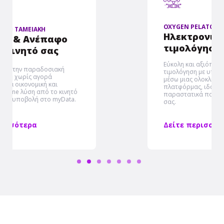
OXYGEN PELATOLOGIO
Ηλεκτρονική
τιμολόγηση & MyData
Εύκολη και αξιόπιστη ηλεκτρονική
τιμολόγηση με υποβολή στο myDATA
μέσω μιας ολοκληρωμένης
πλατφόρμας, ιδανική για κάθε είδους
παραστατικά που εκδίδει η επιχείρηση
σας.
Δείτε περισσότερα