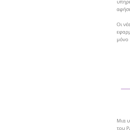
υπηρε
αφήσε
Οι νέ
εφαρμ
μόνο 
Μια υ
του P