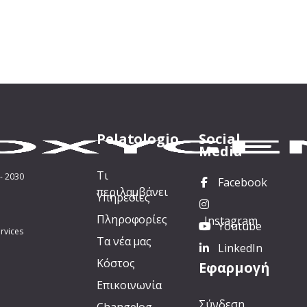
Pelatologio
Social
Media
Τι
- 2030
Facebook
περιλαμβάνει
Υπηρεσίες
Πληροφορίες
Instagram
Youtube
rvices
Τα νέα μας
LinkedIn
Κόστος
Εφαρμογή
Επικοινωνία
Σύνδεση
Changelog