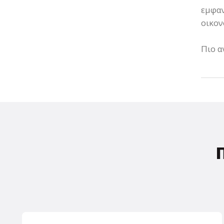
εμφαν
οικον
Πιο α