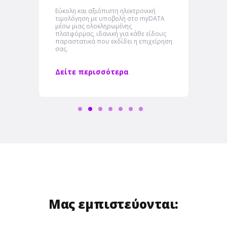
Εύκολη και αξιόπιστη ηλεκτρονική
τιμολόγηση με υποβολή στο myDATA
μέσω μιας ολοκληρωμένης
πλατφόρμας, ιδανική για κάθε είδους
παραστατικά που εκδίδει η επιχείρηση
σας.
Δείτε περισσότερα
Μας εμπιστεύονται: