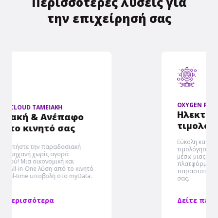
Περισσότερες λύσεις για
την επιχείρησή σας
OXYGEN PELATOLOGIO
Ηλεκτρονική
τιμολόγηση & MyData
Εύκολη και αξιόπιστη ηλεκτρονική
τιμολόγηση με υποβολή στο myDATA
μέσω μιας ολοκληρωμένης
πλατφόρμας, ιδανική για κάθε είδους
παραστατικά που εκδίδει η επιχείρηση
σας.
Δείτε περισσότερα