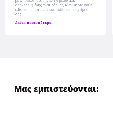
με υποβολή στο myDATA μέσω μιας
ολοκληρωμένης πλατφόρμας, ιδανική για κάθε
είδους παραστατικά που εκδίδει η επιχείρηση
σας.
Δείτε περισσότερα
Μας εμπιστεύονται: