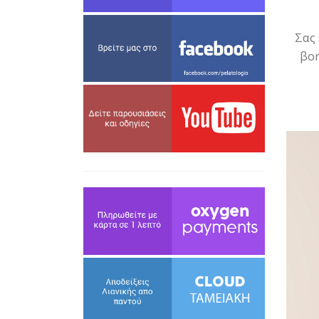
Σας 
βοη