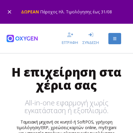
ΔΩΡΕΑΝ
Πάροχος Ηλ. Τιμολόγησης έως 31/08
ΕΓΓΡΑΦΗ
ΣΥΝΔΕΣΗ
Η επιχείρηση στα
χέρια σας
All-in-one εφαρμογή χωρίς
εγκατάσταση ή εξοπλισμό.
Ταμειακή μηχανή σε κινητό ή SoftPOS, γρήγορη
τιμολόγηση/ERP, χρεώσεις καρτών online, myErgani