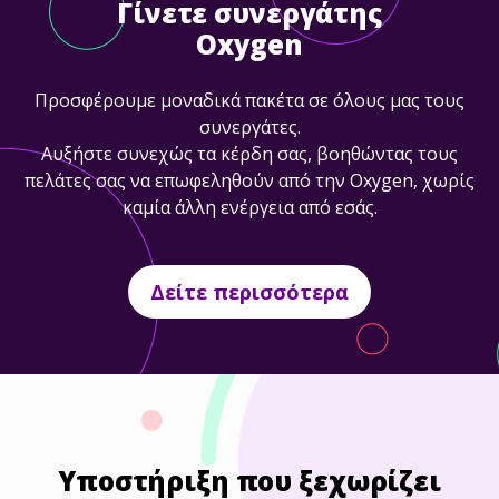
Γίνετε συνεργάτης
Oxygen
Βελτιώστε την ψηφιακή εικόνα της επιχείρησής σας
έχοντας αποτελεσματικότερη συνεργασία με τους
Προσφέρουμε μοναδικά πακέτα σε όλους μας τους
πελάτες και συνεργάτες σας με διασύνδεση δεκάδων
συνεργάτες.
apps και software.
Αυξήστε συνεχώς τα κέρδη σας, βοηθώντας τους
πελάτες σας να επωφεληθούν από την Oxygen, χωρίς
καμία άλλη ενέργεια από εσάς.
Δείτε περισσότερα
Δείτε περισσότερα
Υποστήριξη που ξεχωρίζει