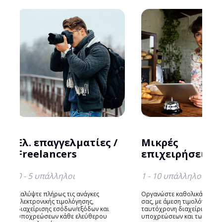
Ελ. επαγγελματίες /
Μικρές
Freelancers
επιχειρήσεις
0 - 5 υπάλληλοι
1 - 10 υπάλληλοι
Καλύψτε πλήρως τις ανάγκες
Οργανώστε καθολικά την επ
ηλεκτρονικής τιμολόγησης,
σας, με άμεση τιμολόγηση κ
διαχείρισης εσόδων/εξόδων και
ταυτόχρονη διαχείριση των
υποχρεώσεων κάθε ελεύθερου
υποχρεώσεων και των υπαλ