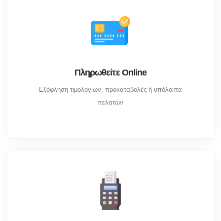
Πληρωθείτε Online
Εξόφληση τιμολογίων, προκαταβολές ή υπόλοιπα
πελατών