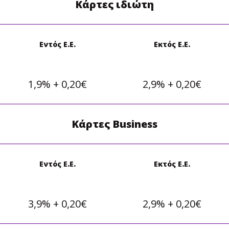
Κάρτες ιδιώτη
Εντός Ε.Ε.
Εκτός Ε.Ε.
1,9% + 0,20€
2,9% + 0,20€
Κάρτες Business
Εντός Ε.Ε.
Εκτός Ε.Ε.
3,9% + 0,20€
2,9% + 0,20€