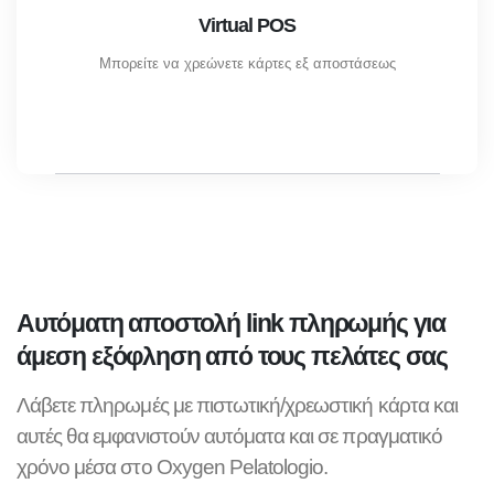
Virtual POS
Μπορείτε να χρεώνετε κάρτες εξ αποστάσεως
Αυτόματη αποστολή link πληρωμής για
άμεση εξόφληση από τους πελάτες σας
Λάβετε πληρωμές με πιστωτική/χρεωστική κάρτα και
αυτές θα εμφανιστούν αυτόματα και σε πραγματικό
χρόνο μέσα στο Oxygen Pelatologio.