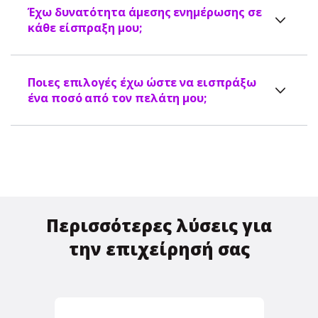
Έχω δυνατότητα άμεσης ενημέρωσης σε
κάθε είσπραξη μου;
Ποιες επιλογές έχω ώστε να εισπράξω
ένα ποσό από τον πελάτη μου;
Περισσότερες λύσεις για
την επιχείρησή σας