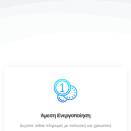
Άμεση Ενεργοποίηση
Δεχτείτε online πληρωμές με πιστωτική και χρεωστική