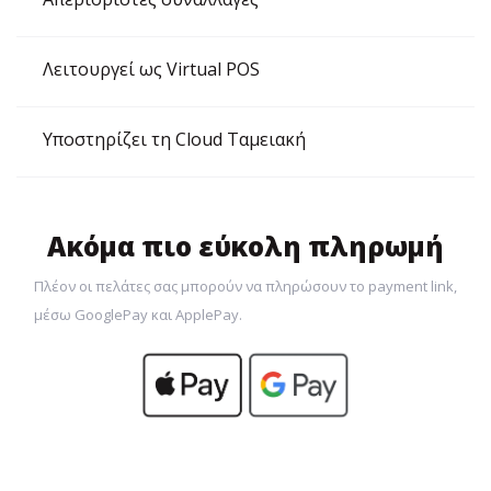
Λειτουργεί ως Virtual POS
Υποστηρίζει τη Cloud Ταμειακή
Ακόμα πιο εύκολη πληρωμή
Πλέον οι πελάτες σας μπορούν να πληρώσουν το payment link,
μέσω GooglePay και ApplePay.