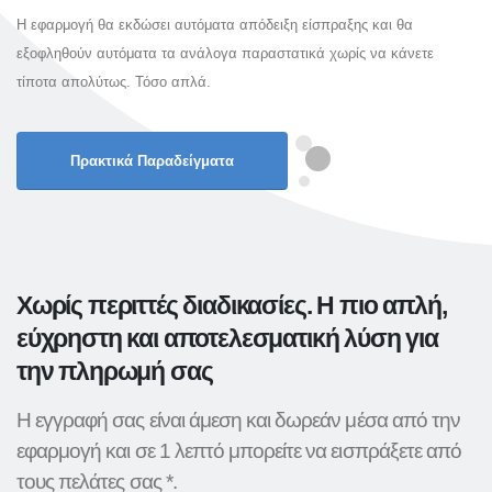
Η εφαρμογή θα εκδώσει αυτόματα απόδειξη είσπραξης και θα
εξοφληθούν αυτόματα τα ανάλογα παραστατικά χωρίς να κάνετε
τίποτα απολύτως. Τόσο απλά.
Πρακτικά Παραδείγματα
Χωρίς περιττές διαδικασίες. Η πιο απλή,
εύχρηστη και αποτελεσματική λύση για
την πληρωμή σας
Η εγγραφή σας είναι άμεση και δωρεάν μέσα από την
εφαρμογή και σε 1 λεπτό μπορείτε να εισπράξετε από
τους πελάτες σας *.