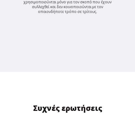
χρησιμοποιούνται μόνο για τον σκοπό που έχουν
συλλεχθεί και δεν κοινοποιούνται με τον
οποιονδήποτε τρόπο σε τρίτους.
Συχνές ερωτήσεις