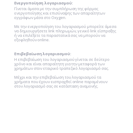
Ενεργοποίηση λογαριασμού:
Γίνεται άμεσα με την συμπλήρωση της φόρμας
ενεργοποίησης και επισύναψης των απαραίτητων
εγγράφων μέσα στο Oxygen.
Με την ενεργοποίηση του λογαριασμού μπορείτε άμεσα
να δημιουργήσετε link πληρωμών, γενικό link είσπραξης
ή να επιλέξετε τα παραστατικά σας να μπορούν να
εξοφληθούν online.
Επιβεβαίωση λογαριασμού:
Η επιβεβαίωση του λογαριασμού γίνεται σε δεύτερο
χρόνο και είναι απαραίτητη για την μεταφορά των
χρημάτων στον εταιρικό τραπεζικό λογαριασμό σας.
Μέχρι και την επιβεβαίωση του λογαριασμού τα
χρήματα που έχουν εισπραχθεί online παραμένουν
στον λογαριασμό σας σε κατάσταση αναμονής.