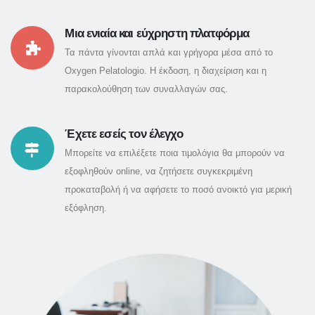
Μια ενιαία και εύχρηστη πλατφόρμα
Τα πάντα γίνονται απλά και γρήγορα μέσα από το
Oxygen Pelatologio. Η έκδοση, η διαχείριση και η
παρακολούθηση των συναλλαγών σας.
Έχετε εσείς τον έλεγχο
Μπορείτε να επιλέξετε ποια τιμολόγια θα μπορούν να
εξοφληθούν online, να ζητήσετε συγκεκριμένη
προκαταβολή ή να αφήσετε το ποσό ανοικτό για μερική
εξόφληση.