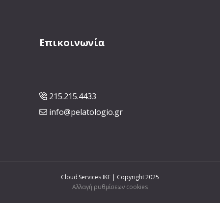
Επικοινωνία
215.215.4433
info@pelatologio.gr
Cloud Services IKE | Copyright 2025
Αλλαγή ρυθμίσεων cookies